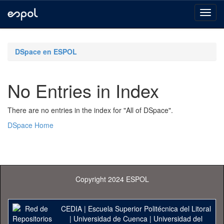
Skip
navigation
DSpace en ESPOL
No Entries in Index
There are no entries in the index for "All of DSpace".
DSpace Home
Copyright 2024 ESPOL
CEDIA
|
Escuela Superior Politécnica del Litoral
|
Universidad de Cuenca
|
Universidad del