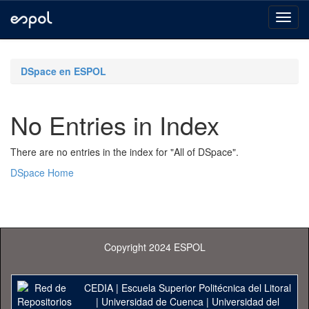
Skip
navigation
DSpace en ESPOL
No Entries in Index
There are no entries in the index for "All of DSpace".
DSpace Home
Copyright 2024 ESPOL
CEDIA
|
Escuela Superior Politécnica del Litoral
|
Universidad de Cuenca
|
Universidad del