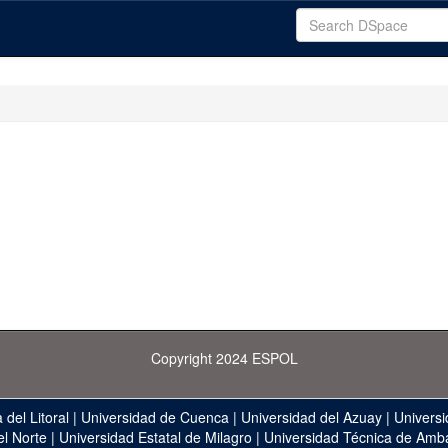
Copyright 2024 ESPOL
 del Litoral
|
Universidad de Cuenca
|
Universidad del Azuay
|
Universi
el Norte
|
Universidad Estatal de Milagro
|
Universidad Técnica de Amb