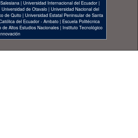
 Salesiana
|
Universidad Internacional del Ecuador
|
|
Universidad de Otavalo
|
Universidad Nacional del
co de Quito
|
Universidad Estatal Peninsular de Santa
 Católica del Ecuador - Ambato
|
Escuela Politécnica
to de Altos Estudios Nacionales
|
Instituto Tecnológico
 Innovación