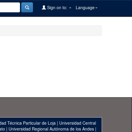
Sign on to:
Language
dad Técnica Particular de Loja
|
Universidad Central
ato
|
Universidad Regional Autónoma de los Andes
|