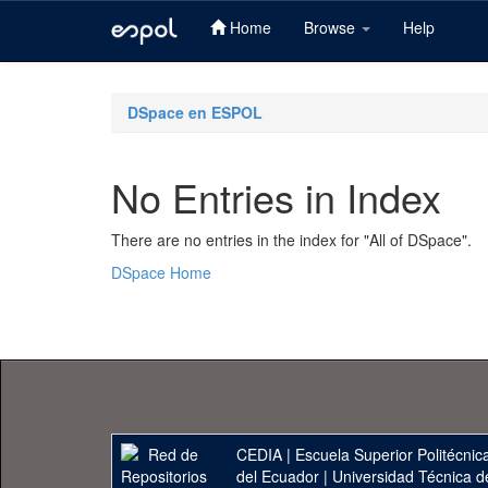
Home
Browse
Help
Skip
navigation
DSpace en ESPOL
No Entries in Index
There are no entries in the index for "All of DSpace".
DSpace Home
CEDIA
|
Escuela Superior Politécnica
del Ecuador
|
Universidad Técnica d