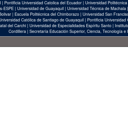
l
|
Pontificia Universidad Catolica del Ecuador
|
Universidad Politécnica
as-ESPE
|
Universidad de Guayaquil
|
Universidad Técnica de Machala
Bolivar
|
Escuela Politécnica del Chimborazo
|
Universidad San Francis
Universidad Católica de Santiago de Guayaquil
|
Pontificia Universidad
atal del Carchi
|
Universidad de Especialidades Espíritu Santo
|
Institu
Cordillera
|
Secretaría Educación Superior, Ciencia, Tecnología e