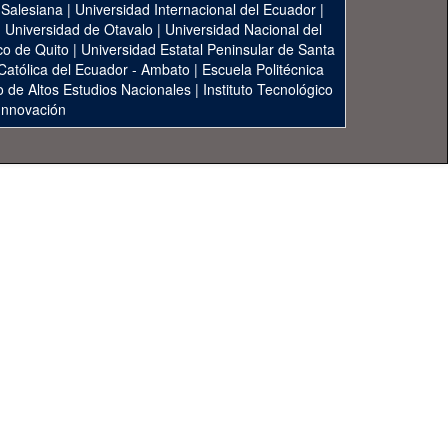
 Salesiana
|
Universidad Internacional del Ecuador
|
|
Universidad de Otavalo
|
Universidad Nacional del
co de Quito
|
Universidad Estatal Peninsular de Santa
 Católica del Ecuador - Ambato
|
Escuela Politécnica
to de Altos Estudios Nacionales
|
Instituto Tecnológico
 Innovación