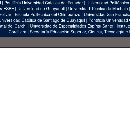
l
|
Pontificia Universidad Catolica del Ecuador
|
Universidad Politécnica
as-ESPE
|
Universidad de Guayaquil
|
Universidad Técnica de Machala
Bolivar
|
Escuela Politécnica del Chimborazo
|
Universidad San Francis
Universidad Católica de Santiago de Guayaquil
|
Pontificia Universidad
atal del Carchi
|
Universidad de Especialidades Espíritu Santo
|
Institu
Cordillera
|
Secretaría Educación Superior, Ciencia, Tecnología e