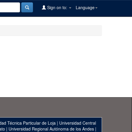
Sign on to:
Language
dad Técnica Particular de Loja
|
Universidad Central
ato
|
Universidad Regional Autónoma de los Andes
|