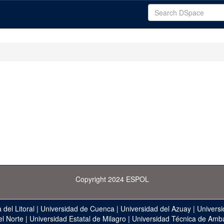
Copyright 2024 ESPOL
 del Litoral
|
Universidad de Cuenca
|
Universidad del Azuay
|
Universi
el Norte
|
Universidad Estatal de Milagro
|
Universidad Técnica de Amb