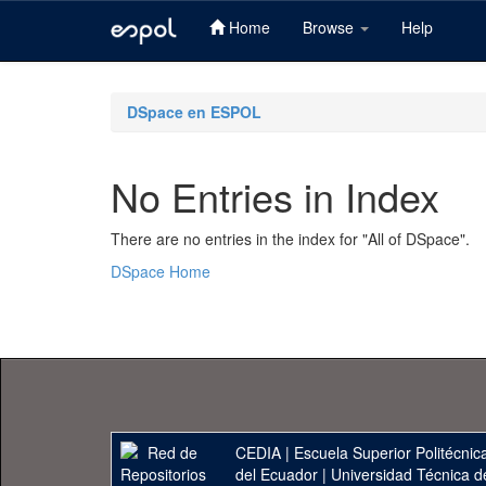
Home
Browse
Help
Skip
navigation
DSpace en ESPOL
No Entries in Index
There are no entries in the index for "All of DSpace".
DSpace Home
CEDIA
|
Escuela Superior Politécnica
del Ecuador
|
Universidad Técnica d