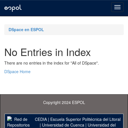
Skip
navigation
DSpace en ESPOL
No Entries in Index
There are no entries in the index for "All of DSpace".
DSpace Home
Copyright 2024 ESPOL
CEDIA
|
Escuela Superior Politécnica del Litoral
|
Universidad de Cuenca
|
Universidad del