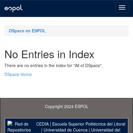
Skip
navigation
DSpace en ESPOL
No Entries in Index
There are no entries in the index for "All of DSpace".
DSpace Home
Copyright 2024 ESPOL
CEDIA
|
Escuela Superior Politécnica del Litoral
|
Universidad de Cuenca
|
Universidad del