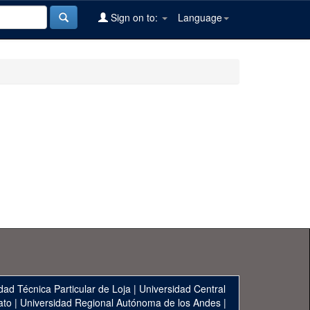
Sign on to:
Language
dad Técnica Particular de Loja
|
Universidad Central
ato
|
Universidad Regional Autónoma de los Andes
|