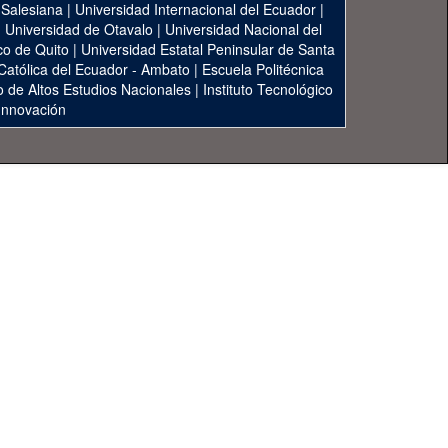
 Salesiana
|
Universidad Internacional del Ecuador
|
|
Universidad de Otavalo
|
Universidad Nacional del
co de Quito
|
Universidad Estatal Peninsular de Santa
 Católica del Ecuador - Ambato
|
Escuela Politécnica
to de Altos Estudios Nacionales
|
Instituto Tecnológico
 Innovación