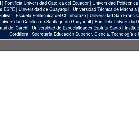
l
|
Pontificia Universidad Catolica del Ecuador
|
Universidad Politécnica
as-ESPE
|
Universidad de Guayaquil
|
Universidad Técnica de Machala
Bolivar
|
Escuela Politécnica del Chimborazo
|
Universidad San Francis
Universidad Católica de Santiago de Guayaquil
|
Pontificia Universidad
atal del Carchi
|
Universidad de Especialidades Espíritu Santo
|
Institu
Cordillera
|
Secretaría Educación Superior, Ciencia, Tecnología e