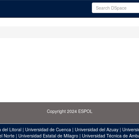
Copyright 2024 ESPOL
 del Litoral
|
Universidad de Cuenca
|
Universidad del Azuay
|
Universi
el Norte
|
Universidad Estatal de Milagro
|
Universidad Técnica de Amb