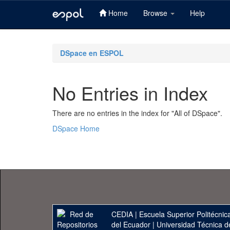
Home
Browse
Help
Skip
navigation
DSpace en ESPOL
No Entries in Index
There are no entries in the index for "All of DSpace".
DSpace Home
CEDIA
|
Escuela Superior Politécnica
del Ecuador
|
Universidad Técnica d