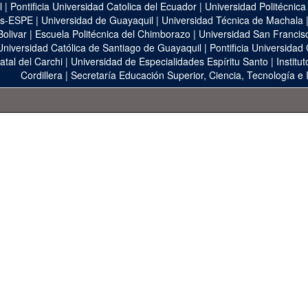
l
|
Pontificia Universidad Catolica del Ecuador
|
Universidad Politécnica
as-ESPE
|
Universidad de Guayaquil
|
Universidad Técnica de Machala
Bolivar
|
Escuela Politécnica del Chimborazo
|
Universidad San Francis
Universidad Católica de Santiago de Guayaquil
|
Pontificia Universidad
atal del Carchi
|
Universidad de Especialidades Espíritu Santo
|
Institu
Cordillera
|
Secretaría Educación Superior, Ciencia, Tecnología e