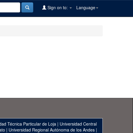
Sign on to:
Language
dad Técnica Particular de Loja
|
Universidad Central
ato
|
Universidad Regional Autónoma de los Andes
|