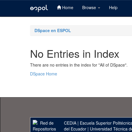
Home
Browse
Help
Skip
navigation
DSpace en ESPOL
No Entries in Index
There are no entries in the index for "All of DSpace".
DSpace Home
CEDIA
|
Escuela Superior Politécnica
del Ecuador
|
Universidad Técnica d