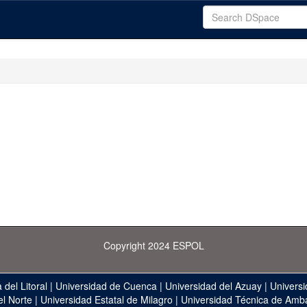
Copyright 2024 ESPOL
 del Litoral
|
Universidad de Cuenca
|
Universidad del Azuay
|
Universi
el Norte
|
Universidad Estatal de Milagro
|
Universidad Técnica de Amb