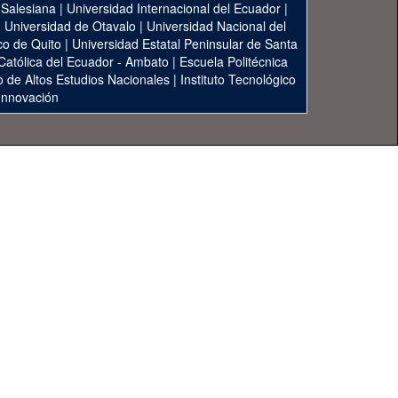
 Salesiana
|
Universidad Internacional del Ecuador
|
|
Universidad de Otavalo
|
Universidad Nacional del
co de Quito
|
Universidad Estatal Peninsular de Santa
 Católica del Ecuador - Ambato
|
Escuela Politécnica
to de Altos Estudios Nacionales
|
Instituto Tecnológico
 Innovación