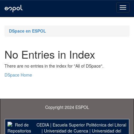
Skip
navigation
DSpace en ESPOL
No Entries in Index
There are no entries in the index for "All of DSpace".
DSpace Home
Copyright 2024 ESPOL
CEDIA
|
Escuela Superior Politécnica del Litoral
|
Universidad de Cuenca
|
Universidad del