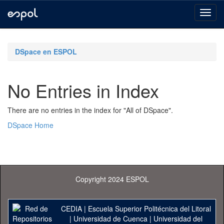
Skip
navigation
DSpace en ESPOL
No Entries in Index
There are no entries in the index for "All of DSpace".
DSpace Home
Copyright 2024 ESPOL
CEDIA
|
Escuela Superior Politécnica del Litoral
|
Universidad de Cuenca
|
Universidad del