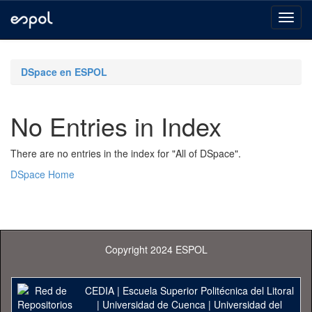
Skip
navigation
DSpace en ESPOL
No Entries in Index
There are no entries in the index for "All of DSpace".
DSpace Home
Copyright 2024 ESPOL
CEDIA
|
Escuela Superior Politécnica del Litoral
|
Universidad de Cuenca
|
Universidad del