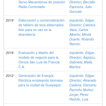
Servo-Mecanismos de posición
Director
;
Barzallo
Radio-Controlado
Espinoza, Julio
Gonzalo
2019
Elaboración y comercialización
Izquierdo, Edgar,
de tablero de teca alistonados
Director
;
Cabrera
listo para su uso en la
Vaca, Carlos
ebanistería
Alberto
;
Minda
Duarte, Rolando
Ramón
2018
Evaluación y diseño del
Izquierdo, Edgar,
modelo de negocio para la
Director
;
Aspiazu,
Clínica San Luis de Francia
Gabriela
;
Malla,
C.A.
Maritza
2012
Generación de Energía
Izquierdo, Edgar,
Eléctrica empleando biomasa
Director
;
Alvarado
para la ciudad de Guayaquil
Cadena, Damaris
;
Pazmiño Muñoz,
Jorge
;
Pérez
Pachito, Luis