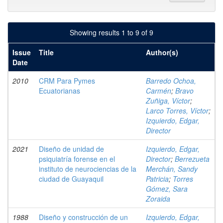
Showing results 1 to 9 of 9
Issue
Title
Author(s)
Date
2010
CRM Para Pymes
Barredo Ochoa,
Ecuatorianas
Carmén
;
Bravo
Zuñiga, Víctor
;
Larco Torres, Víctor
;
Izquierdo, Edgar,
Director
2021
Diseño de unidad de
Izquierdo, Edgar,
psiquiatría forense en el
Director
;
Berrezueta
instituto de neurociencias de la
Merchán, Sandy
ciudad de Guayaquil
Patricia
;
Torres
Gómez, Sara
Zoraida
1988
Diseño y construcción de un
Izquierdo, Edgar,