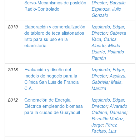
Servo-Mecanismos de posición
Director
;
Barzallo
Radio-Controlado
Espinoza, Julio
Gonzalo
2019
Elaboración y comercialización
Izquierdo, Edgar,
de tablero de teca alistonados
Director
;
Cabrera
listo para su uso en la
Vaca, Carlos
ebanistería
Alberto
;
Minda
Duarte, Rolando
Ramón
2018
Evaluación y diseño del
Izquierdo, Edgar,
modelo de negocio para la
Director
;
Aspiazu,
Clínica San Luis de Francia
Gabriela
;
Malla,
C.A.
Maritza
2012
Generación de Energía
Izquierdo, Edgar,
Eléctrica empleando biomasa
Director
;
Alvarado
para la ciudad de Guayaquil
Cadena, Damaris
;
Pazmiño Muñoz,
Jorge
;
Pérez
Pachito, Luis