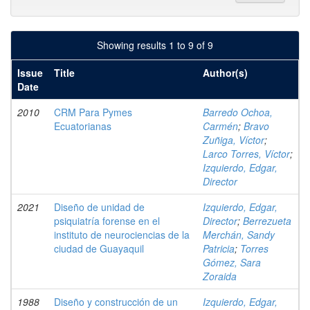
Showing results 1 to 9 of 9
Issue
Title
Author(s)
Date
2010
CRM Para Pymes
Barredo Ochoa,
Ecuatorianas
Carmén
;
Bravo
Zuñiga, Víctor
;
Larco Torres, Víctor
;
Izquierdo, Edgar,
Director
2021
Diseño de unidad de
Izquierdo, Edgar,
psiquiatría forense en el
Director
;
Berrezueta
instituto de neurociencias de la
Merchán, Sandy
ciudad de Guayaquil
Patricia
;
Torres
Gómez, Sara
Zoraida
1988
Diseño y construcción de un
Izquierdo, Edgar,