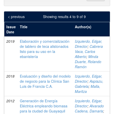
< previous
Showing results 4 to 9 of 9
Issue
Title
Author(s)
Date
2019
Elaboración y comercialización
Izquierdo, Edgar,
de tablero de teca alistonados
Director
;
Cabrera
listo para su uso en la
Vaca, Carlos
ebanistería
Alberto
;
Minda
Duarte, Rolando
Ramón
2018
Evaluación y diseño del modelo
Izquierdo, Edgar,
de negocio para la Clínica San
Director
;
Aspiazu,
Luis de Francia C.A.
Gabriela
;
Malla,
Maritza
2012
Generación de Energía
Izquierdo, Edgar,
Eléctrica empleando biomasa
Director
;
Alvarado
para la ciudad de Guayaquil
Cadena, Damaris
;