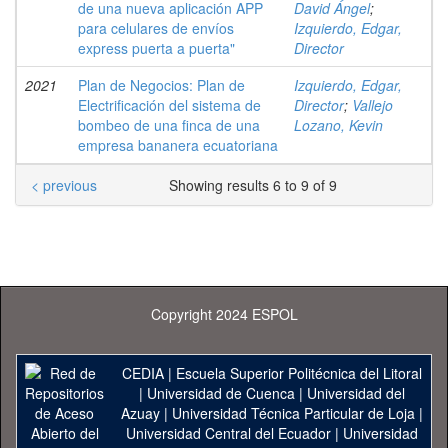
de una nueva aplicación APP
David Ángel
;
para celulares de envíos
Izquierdo, Edgar,
express puerta a puerta"
Director
2021
Plan de Negocios: Plan de
Izquierdo, Edgar,
Electrificación del sistema de
Director
;
Vallejo
bombeo de una finca de una
Lozano, Kevin
empresa bananera ecuatoriana
< previous
Showing results 6 to 9 of 9
Copyright 2024 ESPOL
CEDIA
|
Escuela Superior Politécnica del Litoral
|
Universidad de Cuenca
|
Universidad del
Azuay
|
Universidad Técnica Particular de Loja
|
Universidad Central del Ecuador
|
Universidad