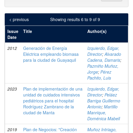
< previous
Showing results 6 to 9 of 9
Issue
Title
Author(s)
Date
2012
Generación de Energía
Izquierdo, Edgar,
Eléctrica empleando biomasa
Director
;
Alvarado
para la ciudad de Guayaquil
Cadena, Damaris
;
Pazmiño Muñoz,
Jorge
;
Pérez
Pachito, Luis
2023
Plan de implementación de una
Izquierdo, Edgar,
unidad de cuidados intensivos
Director
;
Peláez
pediátricos para el hospital
Barriga Guillermo
Rodríguez Zambrano de la
Antonio
;
Martillo
ciudad de Manta
Manrique,
Doménica Mabell
2019
Plan de Negocios: "Creación
Muñoz Intriago,