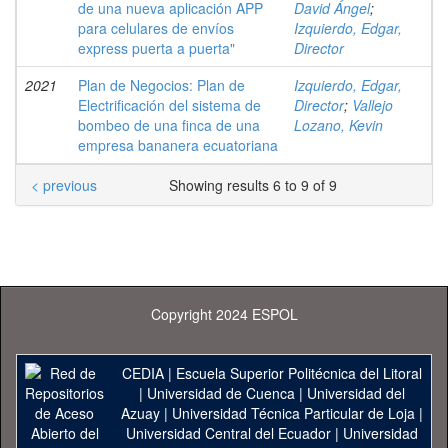
de una nueva aplicación APP
David Ángel
;
para celulares de envíos
Izquierdo, Edgar,
express puerta a puerta"
Director
2021
Plan de Negocios: Plan de
Izquierdo, Edgar,
Electrificación del sistema de
Director
;
Vallejo
bombeo de una finca de una
Lozano, Kevin
empresa bananera ecuatoriana
< previous
Showing results 6 to 9 of 9
Copyright 2024 ESPOL
CEDIA
|
Escuela Superior Politécnica del Litoral
|
Universidad de Cuenca
|
Universidad del
Azuay
|
Universidad Técnica Particular de Loja
|
Universidad Central del Ecuador
|
Universidad