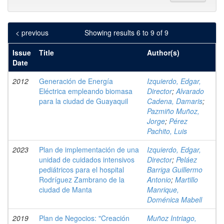
< previous
Showing results 6 to 9 of 9
Issue
Title
Author(s)
Date
2012
Generación de Energía
Izquierdo, Edgar,
Eléctrica empleando biomasa
Director
;
Alvarado
para la ciudad de Guayaquil
Cadena, Damaris
;
Pazmiño Muñoz,
Jorge
;
Pérez
Pachito, Luis
2023
Plan de implementación de una
Izquierdo, Edgar,
unidad de cuidados intensivos
Director
;
Peláez
pediátricos para el hospital
Barriga Guillermo
Rodríguez Zambrano de la
Antonio
;
Martillo
ciudad de Manta
Manrique,
Doménica Mabell
2019
Plan de Negocios: "Creación
Muñoz Intriago,