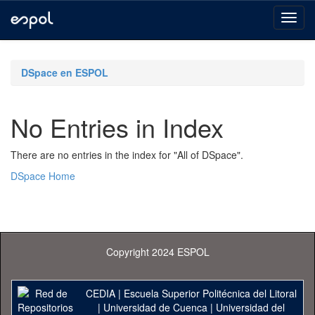
Skip
navigation
DSpace en ESPOL
No Entries in Index
There are no entries in the index for "All of DSpace".
DSpace Home
Copyright 2024 ESPOL
CEDIA
|
Escuela Superior Politécnica del Litoral
|
Universidad de Cuenca
|
Universidad del