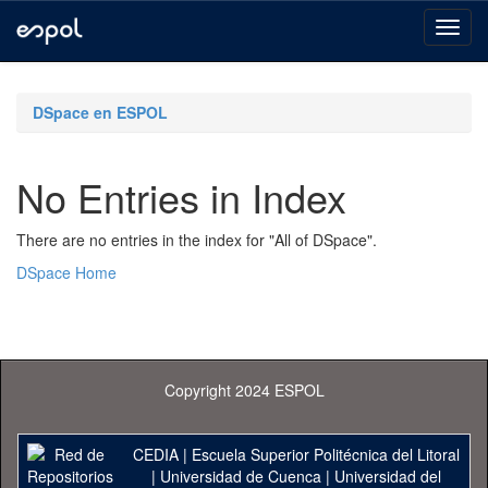
Skip
navigation
DSpace en ESPOL
No Entries in Index
There are no entries in the index for "All of DSpace".
DSpace Home
Copyright 2024 ESPOL
CEDIA
|
Escuela Superior Politécnica del Litoral
|
Universidad de Cuenca
|
Universidad del