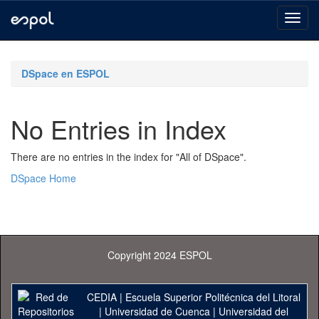
Skip
navigation
DSpace en ESPOL
No Entries in Index
There are no entries in the index for "All of DSpace".
DSpace Home
Copyright 2024 ESPOL
CEDIA
|
Escuela Superior Politécnica del Litoral
|
Universidad de Cuenca
|
Universidad del