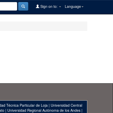
Sign on to:
Language
dad Técnica Particular de Loja
|
Universidad Central
ato
|
Universidad Regional Autónoma de los Andes
|