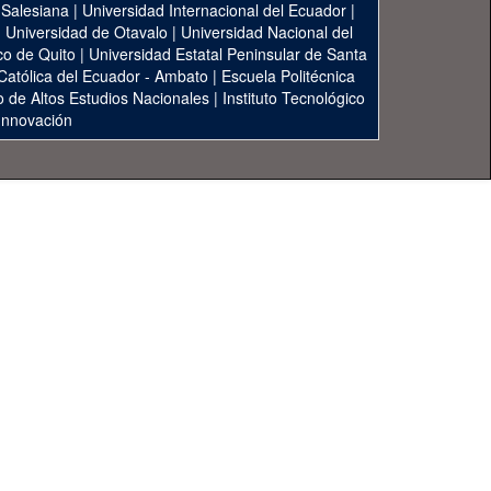
 Salesiana
|
Universidad Internacional del Ecuador
|
|
Universidad de Otavalo
|
Universidad Nacional del
co de Quito
|
Universidad Estatal Peninsular de Santa
 Católica del Ecuador - Ambato
|
Escuela Politécnica
to de Altos Estudios Nacionales
|
Instituto Tecnológico
 Innovación