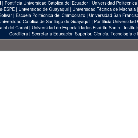
l
|
Pontificia Universidad Catolica del Ecuador
|
Universidad Politécnica
as-ESPE
|
Universidad de Guayaquil
|
Universidad Técnica de Machala
Bolivar
|
Escuela Politécnica del Chimborazo
|
Universidad San Francis
Universidad Católica de Santiago de Guayaquil
|
Pontificia Universidad
atal del Carchi
|
Universidad de Especialidades Espíritu Santo
|
Institu
Cordillera
|
Secretaría Educación Superior, Ciencia, Tecnología e