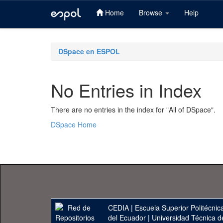
Home
Browse
Help
Skip
navigation
DSpace en ESPOL
No Entries in Index
There are no entries in the index for "All of DSpace".
DSpace Home
CEDIA
|
Escuela Superior Politécnica
del Ecuador
|
Universidad Técnica d