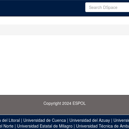
Copyright 2024 ESPOL
 del Litoral
|
Universidad de Cuenca
|
Universidad del Azuay
|
Universi
el Norte
|
Universidad Estatal de Milagro
|
Universidad Técnica de Amb