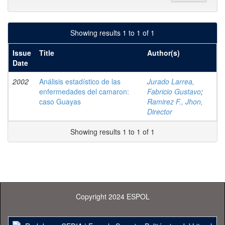
Showing results 1 to 1 of 1
Issue
Title
Author(s)
Date
2002
Análisis estadístico de las
Jurado Larrea,
enfermedades del camaron:
Fabricio Gustavo
;
caso Guayas
Ramirez F., Jhon,
Director
Showing results 1 to 1 of 1
Copyright 2024 ESPOL