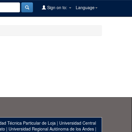
Sign on to:
Language
dad Técnica Particular de Loja
|
Universidad Central
ato
|
Universidad Regional Autónoma de los Andes
|