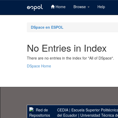
Home
Browse
Help
Skip
navigation
DSpace en ESPOL
No Entries in Index
There are no entries in the index for "All of DSpace".
DSpace Home
CEDIA
|
Escuela Superior Politécnica
del Ecuador
|
Universidad Técnica d