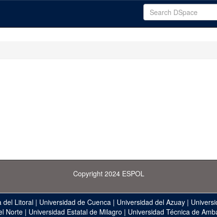
Copyright 2024 ESPOL
 del Litoral
|
Universidad de Cuenca
|
Universidad del Azuay
|
Universi
el Norte
|
Universidad Estatal de Milagro
|
Universidad Técnica de Amb