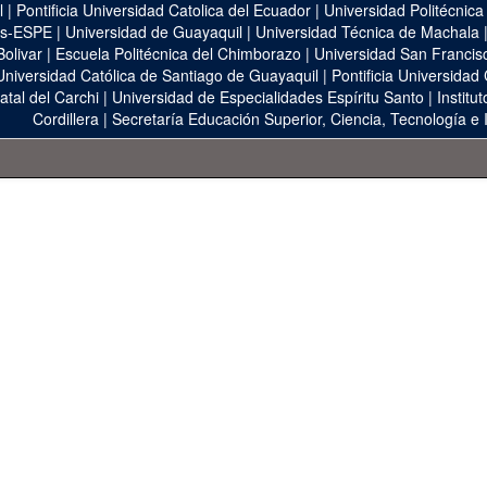
l
|
Pontificia Universidad Catolica del Ecuador
|
Universidad Politécnica
as-ESPE
|
Universidad de Guayaquil
|
Universidad Técnica de Machala
Bolivar
|
Escuela Politécnica del Chimborazo
|
Universidad San Francis
Universidad Católica de Santiago de Guayaquil
|
Pontificia Universidad
atal del Carchi
|
Universidad de Especialidades Espíritu Santo
|
Institu
Cordillera
|
Secretaría Educación Superior, Ciencia, Tecnología e