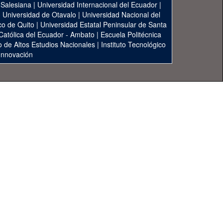
 Salesiana
|
Universidad Internacional del Ecuador
|
|
Universidad de Otavalo
|
Universidad Nacional del
co de Quito
|
Universidad Estatal Peninsular de Santa
 Católica del Ecuador - Ambato
|
Escuela Politécnica
to de Altos Estudios Nacionales
|
Instituto Tecnológico
 Innovación