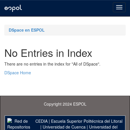
Skip
navigation
DSpace en ESPOL
No Entries in Index
There are no entries in the index for "All of DSpace".
DSpace Home
Copyright 2024 ESPOL
CEDIA
|
Escuela Superior Politécnica del Litoral
|
Universidad de Cuenca
|
Universidad del