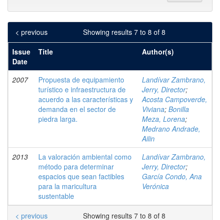
< previous
Showing results 7 to 8 of 8
Issue
Title
Author(s)
Date
2007
Propuesta de equipamiento
Landívar Zambrano,
turístico e infraestructura de
Jerry, Director
;
acuerdo a las características y
Acosta Campoverde,
demanda en el sector de
Viviana
;
Bonilla
piedra larga.
Meza, Lorena
;
Medrano Andrade,
Ailin
2013
La valoración ambiental como
Landívar Zambrano,
método para determinar
Jerry, Director
;
espacios que sean factibles
García Condo, Ana
para la maricultura
Verónica
sustentable
< previous
Showing results 7 to 8 of 8