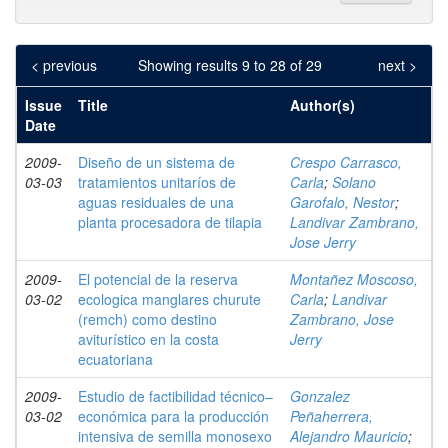
< previous
Showing results 9 to 28 of 29
next >
Issue
Title
Author(s)
Date
2009-
Diseño de un sistema de
Crespo Carrasco,
03-03
tratamientos unitaríos de
Carla
;
Solano
aguas residuales de una
Garofalo, Nestor
;
planta procesadora de tilapia
Landivar Zambrano,
Jose Jerry
2009-
El potencial de la reserva
Montañez Moscoso,
03-02
ecologica manglares churute
Carla
;
Landivar
(remch) como destino
Zambrano, Jose
aviturístico en la costa
Jerry
ecuatoriana
2009-
Estudio de factibilidad técnico–
Gonzalez
03-02
económica para la producción
Peñaherrera,
intensiva de semilla monosexo
Alejandro Mauricio
;