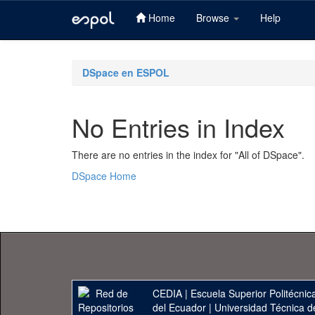
Home
Browse
Help
Skip
navigation
DSpace en ESPOL
No Entries in Index
There are no entries in the index for "All of DSpace".
DSpace Home
CEDIA
|
Escuela Superior Politécnica
del Ecuador
|
Universidad Técnica d