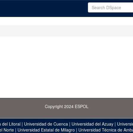
Copyright 2024 ESPOL
 del Litoral
|
Universidad de Cuenca
|
Universidad del Azuay
|
Universi
el Norte
|
Universidad Estatal de Milagro
|
Universidad Técnica de Amb