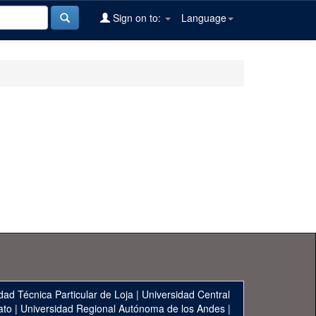
Sign on to:
Language
dad Técnica Particular de Loja
|
Universidad Central
ato
|
Universidad Regional Autónoma de los Andes
|