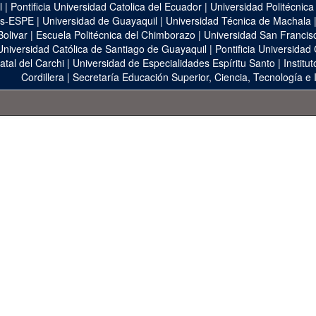
l
|
Pontificia Universidad Catolica del Ecuador
|
Universidad Politécnica
as-ESPE
|
Universidad de Guayaquil
|
Universidad Técnica de Machala
Bolivar
|
Escuela Politécnica del Chimborazo
|
Universidad San Francis
Universidad Católica de Santiago de Guayaquil
|
Pontificia Universidad
atal del Carchi
|
Universidad de Especialidades Espíritu Santo
|
Institu
Cordillera
|
Secretaría Educación Superior, Ciencia, Tecnología e