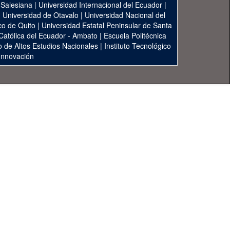
 Salesiana
|
Universidad Internacional del Ecuador
|
|
Universidad de Otavalo
|
Universidad Nacional del
co de Quito
|
Universidad Estatal Peninsular de Santa
 Católica del Ecuador - Ambato
|
Escuela Politécnica
to de Altos Estudios Nacionales
|
Instituto Tecnológico
 Innovación