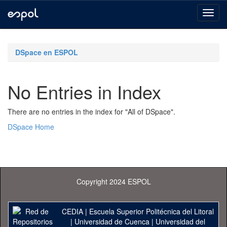
Skip
navigation
DSpace en ESPOL
No Entries in Index
There are no entries in the index for "All of DSpace".
DSpace Home
Copyright 2024 ESPOL
CEDIA
|
Escuela Superior Politécnica del Litoral
|
Universidad de Cuenca
|
Universidad del