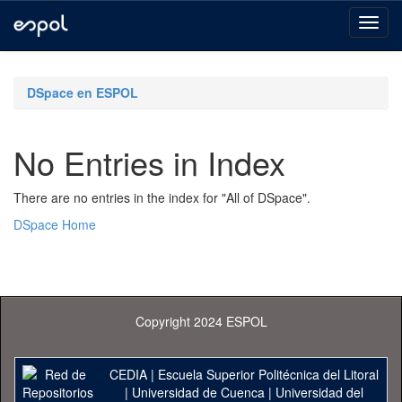
Skip
navigation
DSpace en ESPOL
No Entries in Index
There are no entries in the index for "All of DSpace".
DSpace Home
Copyright 2024 ESPOL
CEDIA
|
Escuela Superior Politécnica del Litoral
|
Universidad de Cuenca
|
Universidad del