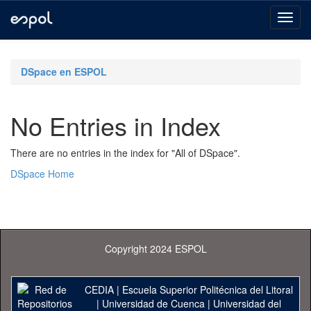
Skip
navigation
DSpace en ESPOL
No Entries in Index
There are no entries in the index for "All of DSpace".
DSpace Home
Copyright 2024 ESPOL
CEDIA
|
Escuela Superior Politécnica del Litoral
|
Universidad de Cuenca
|
Universidad del