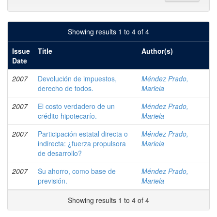
Showing results 1 to 4 of 4
Issue
Title
Author(s)
Date
2007
Devolución de impuestos,
Méndez Prado,
derecho de todos.
Mariela
2007
El costo verdadero de un
Méndez Prado,
crédito hipotecarío.
Mariela
2007
Participación estatal directa o
Méndez Prado,
indirecta: ¿fuerza propulsora
Mariela
de desarrollo?
2007
Su ahorro, como base de
Méndez Prado,
previsión.
Mariela
Showing results 1 to 4 of 4