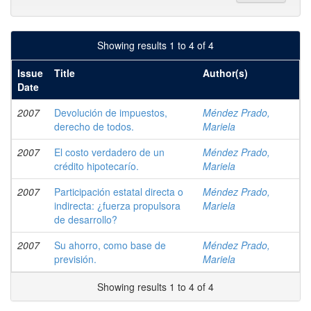
Showing results 1 to 4 of 4
Issue
Title
Author(s)
Date
2007
Devolución de impuestos,
Méndez Prado,
derecho de todos.
Mariela
2007
El costo verdadero de un
Méndez Prado,
crédito hipotecarío.
Mariela
2007
Participación estatal directa o
Méndez Prado,
indirecta: ¿fuerza propulsora
Mariela
de desarrollo?
2007
Su ahorro, como base de
Méndez Prado,
previsión.
Mariela
Showing results 1 to 4 of 4