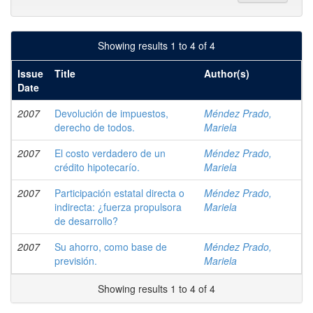
Showing results 1 to 4 of 4
Issue
Title
Author(s)
Date
2007
Devolución de impuestos,
Méndez Prado,
derecho de todos.
Mariela
2007
El costo verdadero de un
Méndez Prado,
crédito hipotecarío.
Mariela
2007
Participación estatal directa o
Méndez Prado,
indirecta: ¿fuerza propulsora
Mariela
de desarrollo?
2007
Su ahorro, como base de
Méndez Prado,
previsión.
Mariela
Showing results 1 to 4 of 4