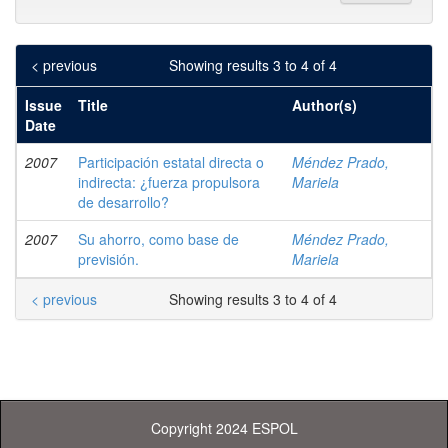
< previous
Showing results 3 to 4 of 4
Issue
Title
Author(s)
Date
2007
Participación estatal directa o
Méndez Prado,
indirecta: ¿fuerza propulsora
Mariela
de desarrollo?
2007
Su ahorro, como base de
Méndez Prado,
previsión.
Mariela
< previous
Showing results 3 to 4 of 4
Copyright 2024 ESPOL