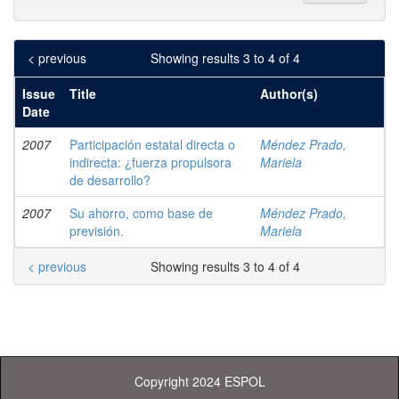
< previous
Showing results 3 to 4 of 4
Issue
Title
Author(s)
Date
2007
Participación estatal directa o
Méndez Prado,
indirecta: ¿fuerza propulsora
Mariela
de desarrollo?
2007
Su ahorro, como base de
Méndez Prado,
previsión.
Mariela
< previous
Showing results 3 to 4 of 4
Copyright 2024 ESPOL