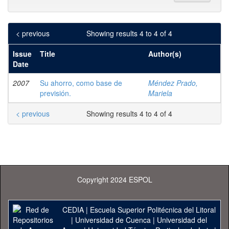
< previous
Showing results 4 to 4 of 4
Issue
Title
Author(s)
Date
2007
Su ahorro, como base de
Méndez Prado,
previsión.
Mariela
< previous
Showing results 4 to 4 of 4
Copyright 2024 ESPOL
CEDIA
|
Escuela Superior Politécnica del Litoral
|
Universidad de Cuenca
|
Universidad del