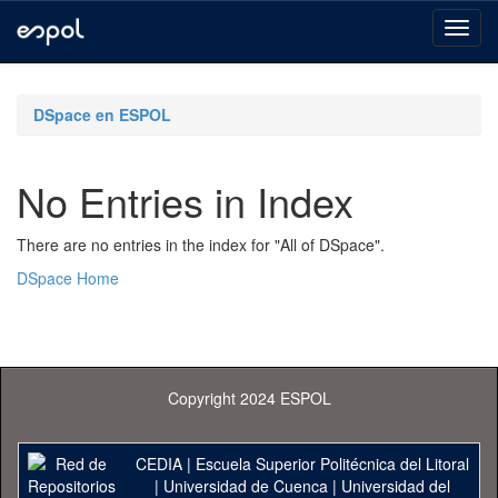
Skip
navigation
DSpace en ESPOL
No Entries in Index
There are no entries in the index for "All of DSpace".
DSpace Home
Copyright 2024 ESPOL
CEDIA
|
Escuela Superior Politécnica del Litoral
|
Universidad de Cuenca
|
Universidad del