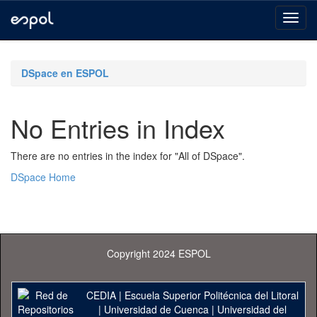
Skip
navigation
DSpace en ESPOL
No Entries in Index
There are no entries in the index for "All of DSpace".
DSpace Home
Copyright 2024 ESPOL
CEDIA
|
Escuela Superior Politécnica del Litoral
|
Universidad de Cuenca
|
Universidad del