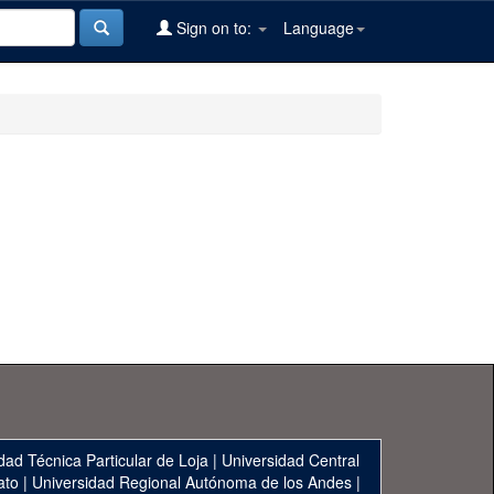
Sign on to:
Language
dad Técnica Particular de Loja
|
Universidad Central
ato
|
Universidad Regional Autónoma de los Andes
|