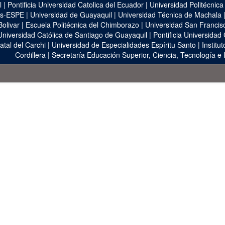
l
|
Pontificia Universidad Catolica del Ecuador
|
Universidad Politécnica
as-ESPE
|
Universidad de Guayaquil
|
Universidad Técnica de Machala
Bolivar
|
Escuela Politécnica del Chimborazo
|
Universidad San Francis
Universidad Católica de Santiago de Guayaquil
|
Pontificia Universidad
atal del Carchi
|
Universidad de Especialidades Espíritu Santo
|
Institu
Cordillera
|
Secretaría Educación Superior, Ciencia, Tecnología e