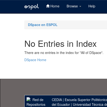
Home
Browse
Help
Skip
navigation
DSpace en ESPOL
No Entries in Index
There are no entries in the index for "All of DSpace".
DSpace Home
CEDIA
|
Escuela Superior Politécnica
del Ecuador
|
Universidad Técnica d