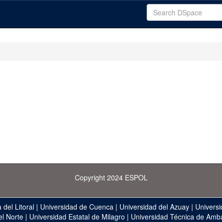
Copyright 2024 ESPOL
 del Litoral
|
Universidad de Cuenca
|
Universidad del Azuay
|
Universi
el Norte
|
Universidad Estatal de Milagro
|
Universidad Técnica de Amb