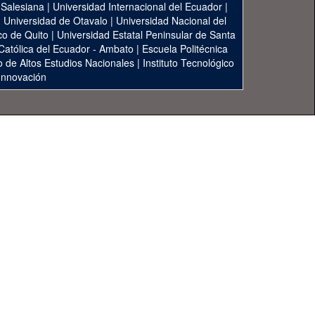
 Salesiana
|
Universidad Internacional del Ecuador
|
|
Universidad de Otavalo
|
Universidad Nacional del
co de Quito
|
Universidad Estatal Peninsular de Santa
 Católica del Ecuador - Ambato
|
Escuela Politécnica
to de Altos Estudios Nacionales
|
Instituto Tecnológico
 Innovación