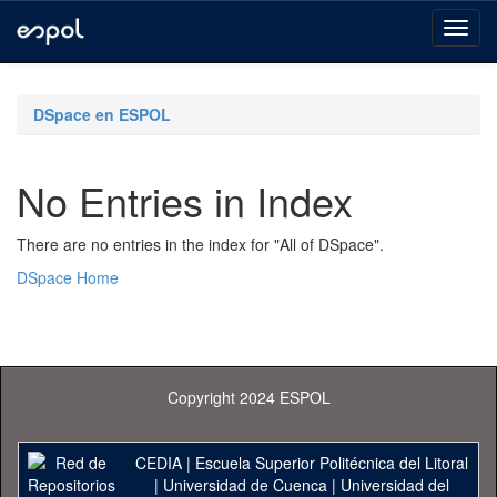
Skip
navigation
DSpace en ESPOL
No Entries in Index
There are no entries in the index for "All of DSpace".
DSpace Home
Copyright 2024 ESPOL
CEDIA
|
Escuela Superior Politécnica del Litoral
|
Universidad de Cuenca
|
Universidad del