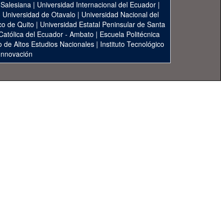
 Salesiana
|
Universidad Internacional del Ecuador
|
|
Universidad de Otavalo
|
Universidad Nacional del
co de Quito
|
Universidad Estatal Peninsular de Santa
 Católica del Ecuador - Ambato
|
Escuela Politécnica
to de Altos Estudios Nacionales
|
Instituto Tecnológico
 Innovación