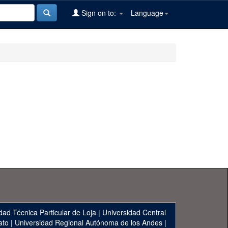
Sign on to:
Language
dad Técnica Particular de Loja
|
Universidad Central
ato
|
Universidad Regional Autónoma de los Andes
|