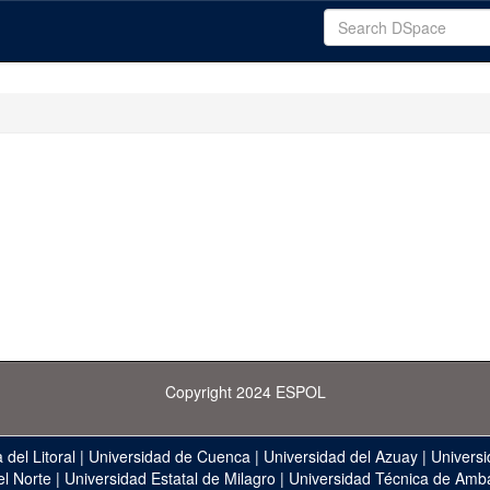
Copyright 2024 ESPOL
 del Litoral
|
Universidad de Cuenca
|
Universidad del Azuay
|
Universi
el Norte
|
Universidad Estatal de Milagro
|
Universidad Técnica de Amb