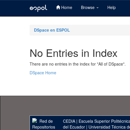
Home
Browse
Help
Skip
navigation
DSpace en ESPOL
No Entries in Index
There are no entries in the index for "All of DSpace".
DSpace Home
CEDIA
|
Escuela Superior Politécnica
del Ecuador
|
Universidad Técnica d