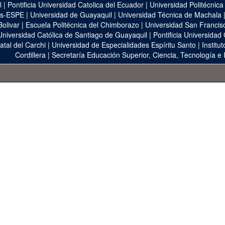
l
|
Pontificia Universidad Catolica del Ecuador
|
Universidad Politécnica
as-ESPE
|
Universidad de Guayaquil
|
Universidad Técnica de Machala
Bolivar
|
Escuela Politécnica del Chimborazo
|
Universidad San Francis
Universidad Católica de Santiago de Guayaquil
|
Pontificia Universidad
atal del Carchi
|
Universidad de Especialidades Espíritu Santo
|
Institu
Cordillera
|
Secretaría Educación Superior, Ciencia, Tecnología e