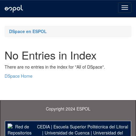
Skip
navigation
DSpace en ESPOL
No Entries in Index
There are no entries in the index for "All of DSpace".
DSpace Home
Copyright 2024 ESPOL
CEDIA
|
Escuela Superior Politécnica del Litoral
|
Universidad de Cuenca
|
Universidad del