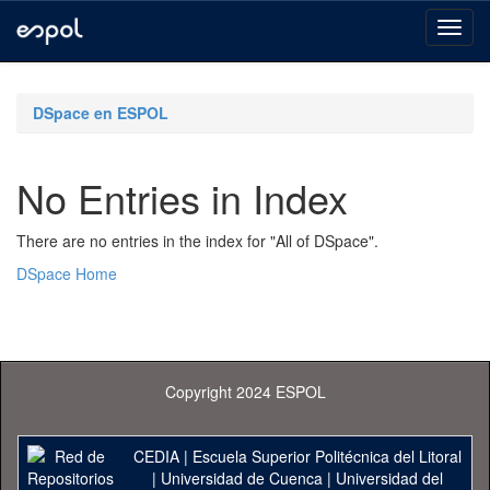
Skip
navigation
DSpace en ESPOL
No Entries in Index
There are no entries in the index for "All of DSpace".
DSpace Home
Copyright 2024 ESPOL
CEDIA
|
Escuela Superior Politécnica del Litoral
|
Universidad de Cuenca
|
Universidad del