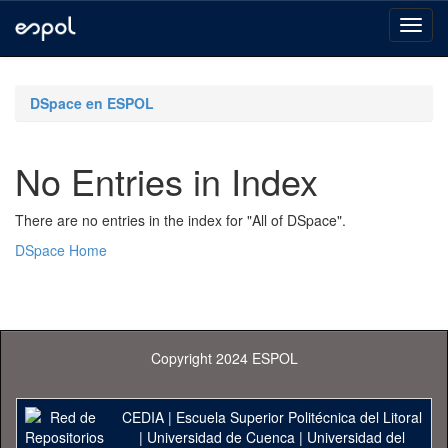
Skip
navigation
DSpace en ESPOL
No Entries in Index
There are no entries in the index for "All of DSpace".
DSpace Home
Copyright 2024 ESPOL
CEDIA
|
Escuela Superior Politécnica del Litoral
|
Universidad de Cuenca
|
Universidad del