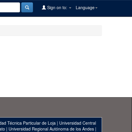
Sign on to:
Language
dad Técnica Particular de Loja
|
Universidad Central
ato
|
Universidad Regional Autónoma de los Andes
|