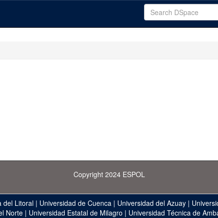
Copyright 2024 ESPOL
 del Litoral
|
Universidad de Cuenca
|
Universidad del Azuay
|
Universi
el Norte
|
Universidad Estatal de Milagro
|
Universidad Técnica de Amb