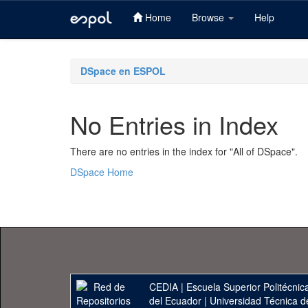
Home
Browse
Help
Skip
navigation
DSpace en ESPOL
No Entries in Index
There are no entries in the index for "All of DSpace".
DSpace Home
CEDIA
|
Escuela Superior Politécnica
del Ecuador
|
Universidad Técnica d