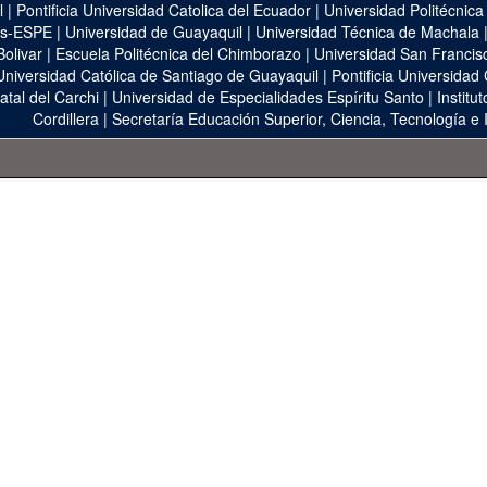
l
|
Pontificia Universidad Catolica del Ecuador
|
Universidad Politécnica
as-ESPE
|
Universidad de Guayaquil
|
Universidad Técnica de Machala
Bolivar
|
Escuela Politécnica del Chimborazo
|
Universidad San Francis
Universidad Católica de Santiago de Guayaquil
|
Pontificia Universidad
atal del Carchi
|
Universidad de Especialidades Espíritu Santo
|
Institu
Cordillera
|
Secretaría Educación Superior, Ciencia, Tecnología e