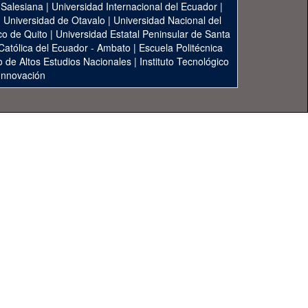
 Salesiana
|
Universidad Internacional del Ecuador
|
|
Universidad de Otavalo
|
Universidad Nacional del
co de Quito
|
Universidad Estatal Peninsular de Santa
 Católica del Ecuador - Ambato
|
Escuela Politécnica
to de Altos Estudios Nacionales
|
Instituto Tecnológico
 Innovación