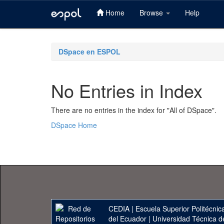
Home
Browse
Help
Skip
navigation
DSpace en ESPOL
No Entries in Index
There are no entries in the index for "All of DSpace".
DSpace Home
CEDIA
|
Escuela Superior Politécnica
del Ecuador
|
Universidad Técnica d