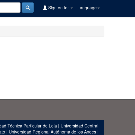
Sign on to:
Language
dad Técnica Particular de Loja
|
Universidad Central
ato
|
Universidad Regional Autónoma de los Andes
|