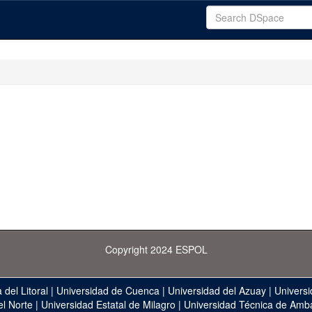
Copyright 2024 ESPOL
 del Litoral
|
Universidad de Cuenca
|
Universidad del Azuay
|
Universi
el Norte
|
Universidad Estatal de Milagro
|
Universidad Técnica de Amb