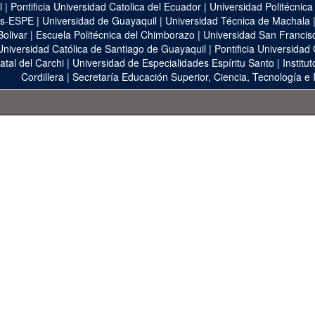
l
|
Pontificia Universidad Catolica del Ecuador
|
Universidad Politécnica
as-ESPE
|
Universidad de Guayaquil
|
Universidad Técnica de Machala
Bolivar
|
Escuela Politécnica del Chimborazo
|
Universidad San Francis
Universidad Católica de Santiago de Guayaquil
|
Pontificia Universidad
atal del Carchi
|
Universidad de Especialidades Espíritu Santo
|
Institu
Cordillera
|
Secretaría Educación Superior, Ciencia, Tecnología e