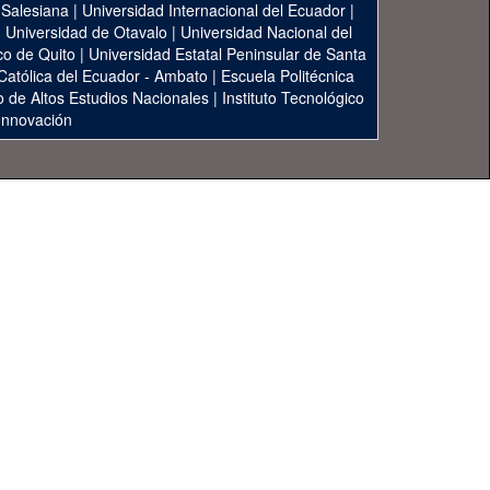
 Salesiana
|
Universidad Internacional del Ecuador
|
|
Universidad de Otavalo
|
Universidad Nacional del
co de Quito
|
Universidad Estatal Peninsular de Santa
 Católica del Ecuador - Ambato
|
Escuela Politécnica
to de Altos Estudios Nacionales
|
Instituto Tecnológico
 Innovación