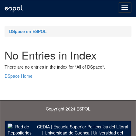
Skip
navigation
DSpace en ESPOL
No Entries in Index
There are no entries in the index for "All of DSpace".
DSpace Home
Copyright 2024 ESPOL
CEDIA
|
Escuela Superior Politécnica del Litoral
|
Universidad de Cuenca
|
Universidad del