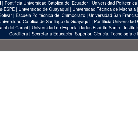
l
|
Pontificia Universidad Catolica del Ecuador
|
Universidad Politécnica
as-ESPE
|
Universidad de Guayaquil
|
Universidad Técnica de Machala
Bolivar
|
Escuela Politécnica del Chimborazo
|
Universidad San Francis
Universidad Católica de Santiago de Guayaquil
|
Pontificia Universidad
atal del Carchi
|
Universidad de Especialidades Espíritu Santo
|
Institu
Cordillera
|
Secretaría Educación Superior, Ciencia, Tecnología e