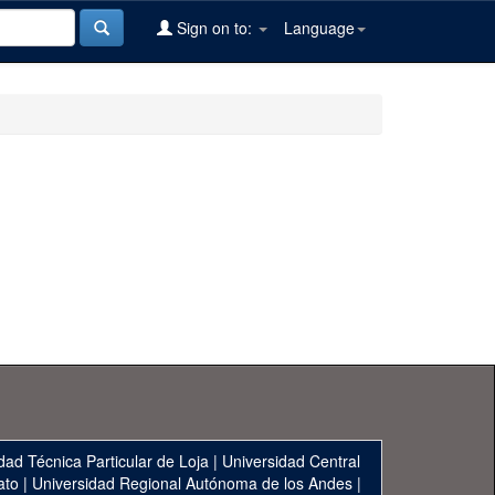
Sign on to:
Language
dad Técnica Particular de Loja
|
Universidad Central
ato
|
Universidad Regional Autónoma de los Andes
|