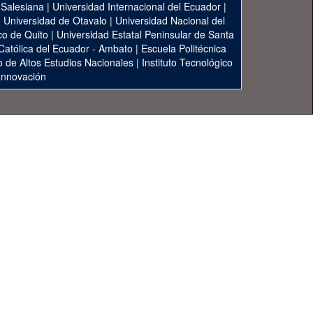
 Salesiana
|
Universidad Internacional del Ecuador
|
|
Universidad de Otavalo
|
Universidad Nacional del
co de Quito
|
Universidad Estatal Peninsular de Santa
 Católica del Ecuador - Ambato
|
Escuela Politécnica
to de Altos Estudios Nacionales
|
Instituto Tecnológico
 Innovación