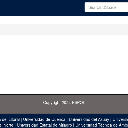
Copyright 2024 ESPOL
 del Litoral
|
Universidad de Cuenca
|
Universidad del Azuay
|
Universi
el Norte
|
Universidad Estatal de Milagro
|
Universidad Técnica de Amb