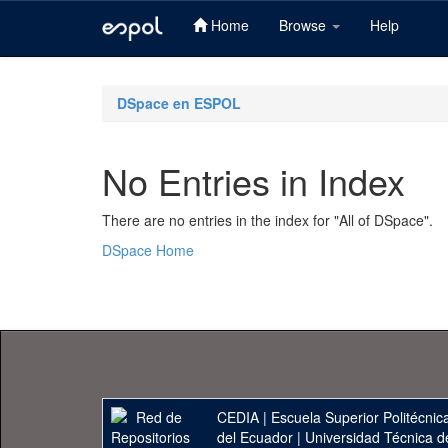
Home
Browse
Help
Skip
navigation
DSpace en ESPOL
No Entries in Index
There are no entries in the index for "All of DSpace".
DSpace Home
CEDIA
|
Escuela Superior Politécnica
del Ecuador
|
Universidad Técnica d