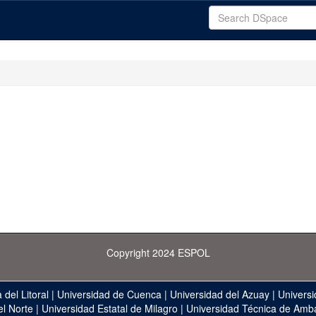
Copyright 2024 ESPOL
 del Litoral
|
Universidad de Cuenca
|
Universidad del Azuay
|
Universi
el Norte
|
Universidad Estatal de Milagro
|
Universidad Técnica de Amb