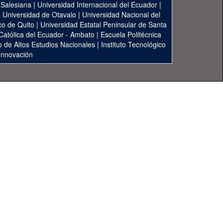
 Salesiana
|
Universidad Internacional del Ecuador
|
|
Universidad de Otavalo
|
Universidad Nacional del
co de Quito
|
Universidad Estatal Peninsular de Santa
 Católica del Ecuador - Ambato
|
Escuela Politécnica
to de Altos Estudios Nacionales
|
Instituto Tecnológico
 Innovación