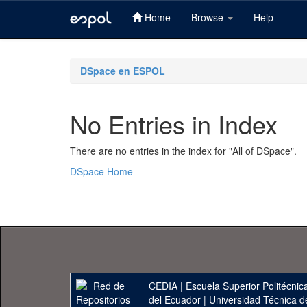
Home
Browse
Help
Skip
navigation
DSpace en ESPOL
No Entries in Index
There are no entries in the index for "All of DSpace".
DSpace Home
CEDIA
|
Escuela Superior Politécnica
del Ecuador
|
Universidad Técnica d