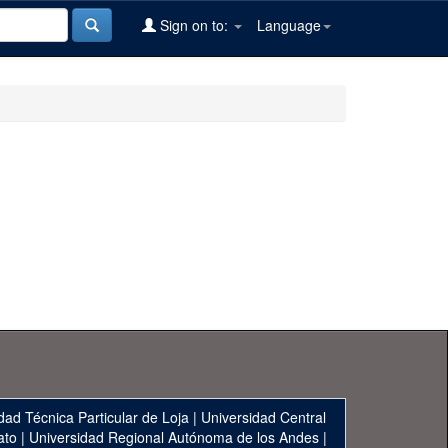
Sign on to:
Language
dad Técnica Particular de Loja
|
Universidad Central
ato
|
Universidad Regional Autónoma de los Andes
|