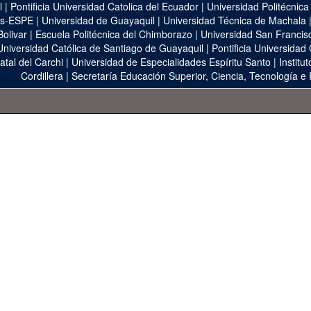
l
|
Pontificia Universidad Catolica del Ecuador
|
Universidad Politécnica
as-ESPE
|
Universidad de Guayaquil
|
Universidad Técnica de Machala
Bolivar
|
Escuela Politécnica del Chimborazo
|
Universidad San Francis
Universidad Católica de Santiago de Guayaquil
|
Pontificia Universidad
atal del Carchi
|
Universidad de Especialidades Espíritu Santo
|
Institu
Cordillera
|
Secretaría Educación Superior, Ciencia, Tecnología e