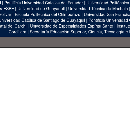
l
|
Pontificia Universidad Catolica del Ecuador
|
Universidad Politécnica
as-ESPE
|
Universidad de Guayaquil
|
Universidad Técnica de Machala
Bolivar
|
Escuela Politécnica del Chimborazo
|
Universidad San Francis
Universidad Católica de Santiago de Guayaquil
|
Pontificia Universidad
atal del Carchi
|
Universidad de Especialidades Espíritu Santo
|
Institu
Cordillera
|
Secretaría Educación Superior, Ciencia, Tecnología e