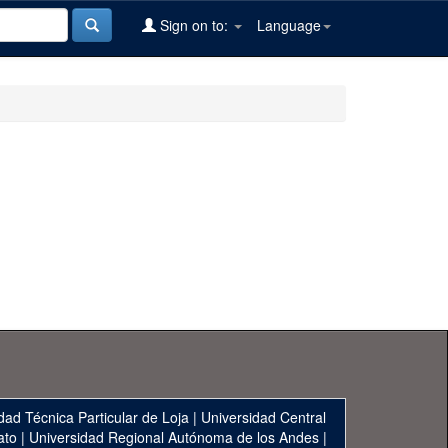
Sign on to:
Language
dad Técnica Particular de Loja
|
Universidad Central
ato
|
Universidad Regional Autónoma de los Andes
|