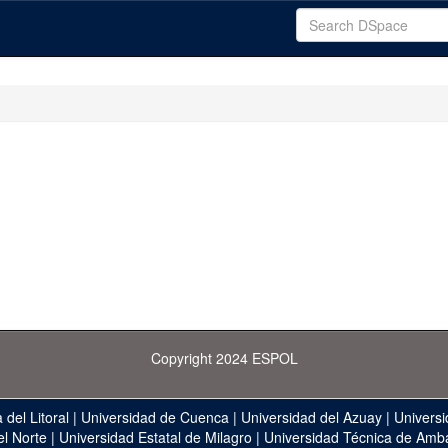
Copyright 2024 ESPOL
 del Litoral
|
Universidad de Cuenca
|
Universidad del Azuay
|
Universi
el Norte
|
Universidad Estatal de Milagro
|
Universidad Técnica de Amb