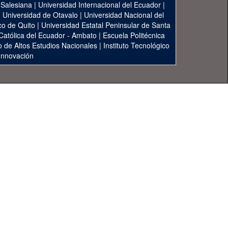
 Salesiana
|
Universidad Internacional del Ecuador
|
|
Universidad de Otavalo
|
Universidad Nacional del
co de Quito
|
Universidad Estatal Peninsular de Santa
 Católica del Ecuador - Ambato
|
Escuela Politécnica
to de Altos Estudios Nacionales
|
Instituto Tecnológico
 Innovación