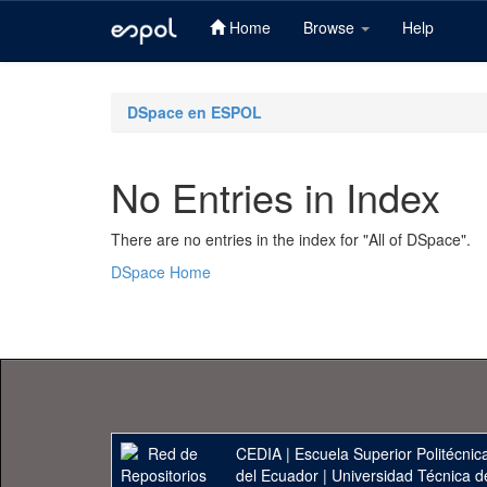
Home
Browse
Help
Skip
navigation
DSpace en ESPOL
No Entries in Index
There are no entries in the index for "All of DSpace".
DSpace Home
CEDIA
|
Escuela Superior Politécnica
del Ecuador
|
Universidad Técnica d