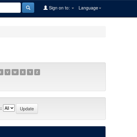
Sign on to:
Language
U
V
W
X
Y
Z
: