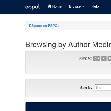
Home
Browse
Help
Skip
navigation
DSpace en ESPOL
Browsing by Author Medin
Jump to:
0-9
A
B
Sort by: