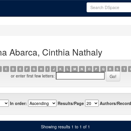
a Abarca, Cinthia Nathaly
C
D
E
F
G
H
I
J
K
L
M
N
O
P
Q
R
S
T
or enter first few letters:
In order:
Results/Page
Authors/Record
Showing results 1 to 1 of 1